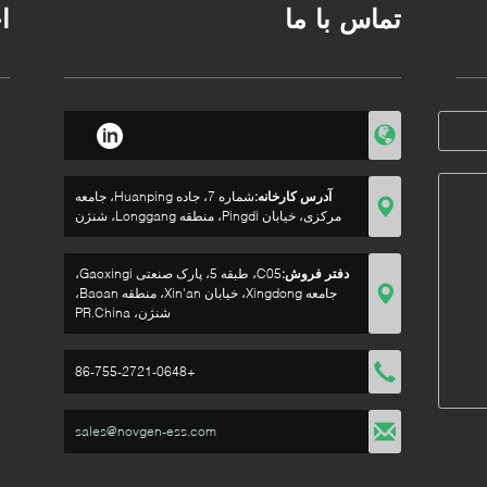
تماس با ما
ا
آدرس کارخانه:
شماره 7، جاده Huanping، جامعه
مرکزی، خیابان Pingdi، منطقه Longgang، شنژن
دفتر فروش:
C05، طبقه 5، پارک صنعتی Gaoxingi،
جامعه Xingdong، خیابان Xin'an، منطقه Baoan،
شنژن، PR.China
+86-755-2721-0648
sales@novgen-ess.com