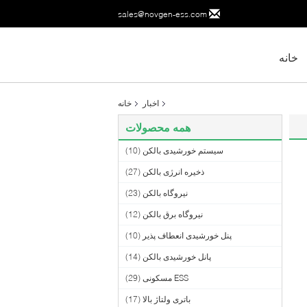
sales@novgen-ess.com
خانه
اخبار
خانه
همه محصولات
سیستم خورشیدی بالکن
(10)
ذخیره انرژی بالکن
(27)
نیروگاه بالکن
(23)
نیروگاه برق بالکن
(12)
پنل خورشیدی انعطاف پذیر
(10)
پانل خورشیدی بالکن
(14)
ESS مسکونی
(29)
باتری ولتاژ بالا
(17)