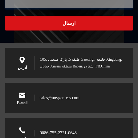
ارسال
C05، طبقه 5، پارک صنعتی Gaoxingi، جامعه Xingdong،
خیابان Xin'an، منطقه Baoan، شنژن، PR.China
آدرس
sales@novgen-ess.com
E-mail
0086-755-2721-0648