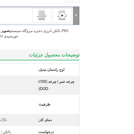
IP65 بالکن انرژی ذخیره نیروگاه سیستم
تصویر 
خورشیدی 2400WH
توضیحات محصول جزئیات
اوج راندمان تبدیل:
چرخه عمر / چرخه (100٪
DOD):
ظرفیت:
دمای کار:
-20 تا 55 درجه سانتیگراد
درخواست:
بالکن / 