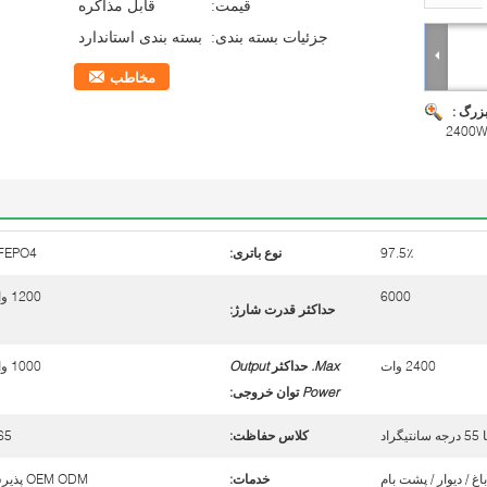
قیمت:
قابل مذاکره
جزئیات بسته بندی:
بسته بندی استاندارد
مخاطب
بزرگ :
97.5٪
نوع باتری:
IFEPO4
6000
1200 وات
حداکثر قدرت شارژ:
2400 وات
Max.
حداکثر
Output
1000 وات
Power
توان خروجی
:
کلاس حفاظت:
65
باغ / دیوار / پشت بام
خدمات:
OEM ODM پذیرش