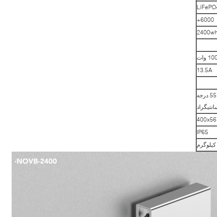
LiFePO
6000+
2400w
1 وات
13.5A
-20 تا 55 درجه
انتیگراد
400x56
IP65