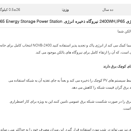
ده سال
وزن:
0.5±26 کیلوگرم
ره انرژی
P65 Energy Storage Power Station
,
NOVB-2400 راه حل نوآورانه خورشیدی است که به شما کمک می کند از انرژی پاک و تجدید پذیر استفاده کنید.NOVB-2400 انتخاب کامل برای خانه
ای کوچک برق دارند
NOVB-2400 آن را ذخیره می کند، برق تولید شده توسط سیستم های PV کوچک را ذخیره می کند و بعداً به جای تغذیه آن به شبکه استفاده می
رید برق گران قیمت شبکه را کاهش می دهد.
P کوچک نیز می توانند برق را در صورت شکست شبکه برق عمومی تامین کنند.این به ویژه برای کار اضطراری
 است.
نیز می تواند در شب مورد استفاده قرار گیرد. این میزان مصرف خود را به حداکثر می رساند