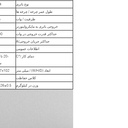
نوع باتری
4
طول عمر چرخه / چرخه ها
ظرفیت / وات
h
خروجی باتری به مایکرواینورتر
حداکثر قدرت خروجی در وات
000
حداکثر جریان خروجی/A
اطلاعات عمومی
دمای کار /°C
س
ابعاد (W/H/D) / میلی متر
7x102
کلاس حفاظت
وزن در کیلوگرم
26±0.5 کیلوگرم