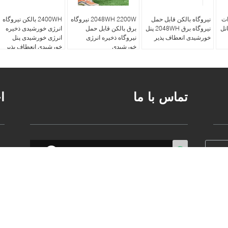
سبک 200 وات
نیروگاه بالکن قابل حمل
2048WH 2200W نیروگاه
2400WH بالکن نیروگاه
انل
نیروگاه برق 2048WH پنل
برق بالکن قابل حمل
انرژی خورشیدی ذخیره
خورشیدی انعطاف پذیر
نیروگاه ذخیره انرژی
انرژی خورشیدی پنل
خورشیدی
خورشیدی انعطاف پذیر
تماس با ما
ا
آدرس کارخانه:
شماره 7، جاده Huanping، جامعه
مرکزی، خیابان Pingdi، منطقه Longgang، شنژن
دفتر فروش:
C05، طبقه 5، پارک صنعتی Gaoxingi،
جامعه Xingdong، خیابان Xin'an، منطقه Baoan،