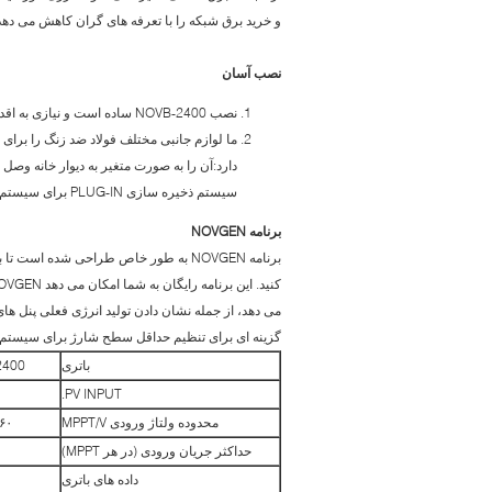
و خرید برق شبکه را با تعرفه های گران کاهش می دهد
نصب آسان
نصب NOVB-2400 ساده است و نیازی به اقدامات ساختاری پیچیده ندارد.
ما لوازم جانبی مختلف فولاد ضد زنگ را برای
دارد:آن را به صورت متغیر به دیوار خانه وصل ک
سیستم ذخیره سازی PLUG-IN برای سیستم های فتوولتائیک را در دستورالعمل های ویدیویی ما یا در دستورالعمل ما پیدا کنید.
برنامه NOVGEN
می دهد، از جمله نشان دادن تولید انرژی فعلی پنل ه
گزینه ای برای تنظیم حداقل سطح شارژ برای سیستم
باتری
2400
PV INPUT.
محدوده ولتاژ ورودی MPPT/V
۸-۶۰
حداکثر جریان ورودی (در هر MPPT)
داده های باتری