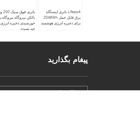
Lifepo4 باتری ایستگاه
باتری فوق 
برق قابل حمل 2048Wh
بالکن نیروگاه نیروگاه پ
برای ذخیره انرژی هوشمند
خورشیدی ذخیره انرژی
خورشیدی
پیغام بگذارید