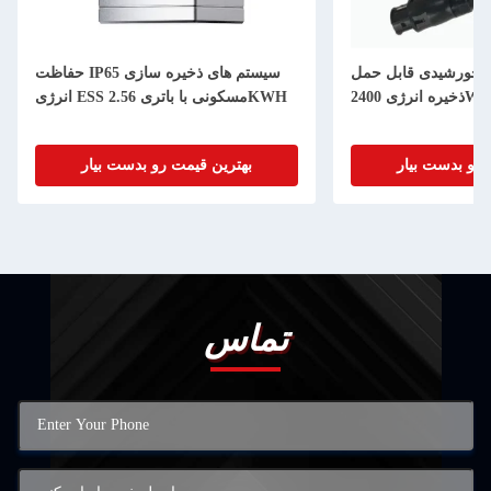
رق خورشیدی قابل حمل
حفاظت IP65 سیستم های ذخیره سازی
انرژی ESS مسکونی با باتری 2.56KWH
 رو بدست بیار
بهترین قیمت رو بدست بیار
تماس