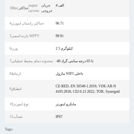
4 الف
جریان
output
:
حداکثر
Max.
3
خروجی
current
96.7٪
4حداکثر راندمان اینورتر:
99.9٪
5بازده اسمی MPPT:
2.5 کیلوگرم
6وزن:
-40 تا 65 درجه سانتی گراد
7محدوده دمای محیط عملیاتی:
ماژول WIFI داخلی
8ارتباط:
CE-RED، EN 50549-1:2019، VDE-AR-N
9انطباق:
4105:2018، CEI 0-21:2022، TOR، Synergrid
مایکرو اینورتر
10نوع اینورتر:
IP67
11ضدآب:
Tags: