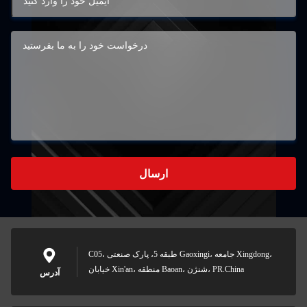
ارسال
C05، طبقه 5، پارک صنعتی Gaoxingi، جامعه Xingdong،
خیابان Xin'an، منطقه Baoan، شنژن، PR.China
آدرس