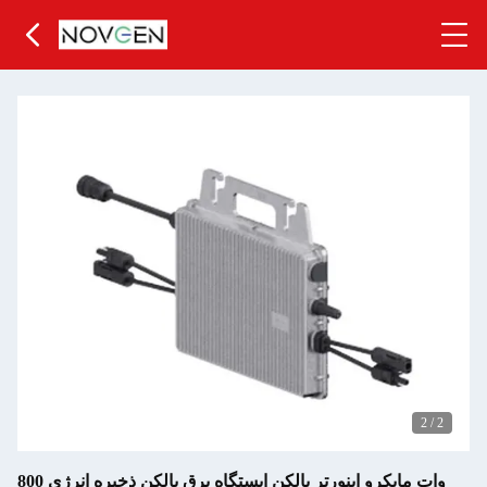
2
/
2
800 وات مایکرو اینورتر بالکن ایستگاه برق بالکن ذخیره انرژی