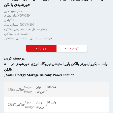
خورشیدی بالکن
محل منبع: چین
نام تجاری: NOVGEN
گواهی: CE
شماره مدل: NOVM800
مقدار حداقل تعداد سفارش: مذاکره
قیمت: قابل مذاکره
جزئیات بسته بندی: بسته بندی استاندارد
توضیحات
جزئیات
برجسته کردن:
۸۰۰ وات مایکرو اینورتر بالکن پاور استیشن,نیروگاه انرژی خورشیدی در
بالکن
,
Solar Energy Storage Balcony Power Station
800 VA
توان
Output
:
حداکثر
Max.
1
خروجی
Power
60 ولت
ولتاژ
Input
:
حداکثر
MAX.
2
ورودی
Voltage