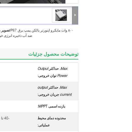
۸۰۰ وات مایکرو اینورتر بالکن پمپ برق IP67
تصویر 
ضد آب ذخیره انرژی خ
توضیحات محصول جزئیات
Max.
حداکثر
Output
Power
توان خروجی
:
Max.
حداکثر
output
current
جریان خروجی
:
بازده اسمی MPPT:
محدوده دمای محیط
-40 تا 65 درجه سانتی گراد
عملیاتی: