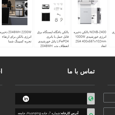
رژی
NOVB-2400 بالکن ذخیره
بالکن باغگاه ایستگاه برق
2048WH 2200W ذخیره
انرژی خورشیدی 1000W
قابل حمل با باتری
انرژی بالکن برای ارتقاء
25A 400x587x102mm
LiFePO4 پانل خورشیدی
تجربه کمپینگ شما
ابعاد
انعطاف پذیر 2048WH
تماس با ما
ا
آدرس کارخانه:
شماره 7، جاده Huanping، جامعه