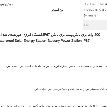
CE-RED، EN 5054
مایکرو اینور
4105:2018، CEI 0
نوع اینورتر:
Synergrid
IP67
800 وات برق بالکن,پمپ برق بالکن IP67,ایستگاه انرژی خورشیدی ضد آب
aterproof Solar Energy Station
Balcony Power Station IP67
,
جه به شما طراحی شده است، برای سیستم های ذخیره سازی انرژی بالکن ساخته شده است. این مناسب برای
لی آن، سیستم خود را به سرعت و بدون دردسر اجرا خواهید کرد.
با راحتی خروجی انرژی خود را سفارشی کنید. مایکرو اینورتر 800 وات یک سوکت خروجی سفارشی را برای پاسخگویی به نیازهای خاص شما ارائه