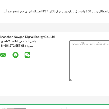
,
,
 انعطاف پذیر
800 وات برق بالکن,پمپ برق بالکن IP67,ایستگاه انرژی خورشیدی ضد آب
Shenzhen Novgen Digital Energy Co., Ltd
تماس با شخص:
Miss. Cheng
تلفن:
+86 755 27210648