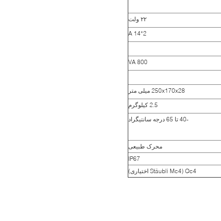
۲۲ ولت
2*14 A
800 VA
250x170x28 میلی متر
2.5 کیلوگرم
-40 تا 65 درجه سانتیگراد
محرک طبیعی
IP67
Qc4 (Stäubli Mc4 اختیاری)