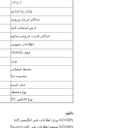
I.P.U.T.
ولتاژ راه اندازی
حداکثر جریان ورودی
ازش استفاده کنيد
حداکثر قدرت خروجی مداوم
اطلاعات عمومی
ابعاد (W/H/D)
وزن
محیط عملیاتی
محدوده دما
خنک کننده
نوع محفظه
نوع کانکتور DC
دانلود:
NOVGEN ورق اطلاعات فنی انگلیسی.pdf
NOVGEN صفحه اطلاعات فنی Deutsch.pdf