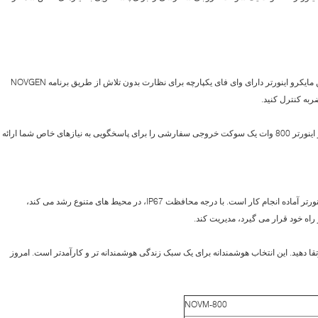
با اتصال بی سیم داخلی به انرژی خود متصل باشید. این مایکرو اینورتر دارای وای فای یکپارچه برای نظارت بدون تلاش از طریق برنامه NOVGEN
به راحتی خروجی انرژی خود را سفارشی کنید. مایکرو اینورتر 800 وات یک سوکت خروجی سفارشی را برای پاسخگویی به نیازهای خاص شما ارائه
مهم نیست که شما کجا خانه می خوانید، این مایکرو اینورتر آماده انجام کار است. با درجه محافظت IP67، در محیط های متنوع رشد می کند،
راه خود قرار می گیرد، مدیریت کند.
بالکن خود را با مایکرو اینورتر 800 وات ارتقا دهید. این انتخاب هوشمندانه برای یک سبک زندگی هوشمندانه تر و کارآمدتر است. امروز
NOVM-800