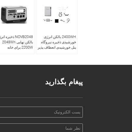
2400WH بالکن انرژی
NOVB2048 ذخیره ان
خورشیدی ذخیره نیروگاه
بالکن نهایی 2048Wh
پنل خورشیدی انعطاف پذیر
2200W برای خانه
پیغام بگذارید