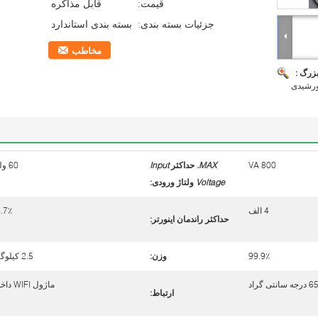
قیمت:
قابل مذاکره
جزئیات بسته بندی:
بسته بندی استاندارد
مخاطب
بزرگ :
ورشیدی
800 VA
MAX.
حداکثر
Input
60 ولت
Voltage
ولتاژ ورودی
:
4 الف
.7٪
حداکثر راندمان اینورتر:
99.9٪
وزن:
2.5 کیلوگرم
ماژول WIFI داخلی
ارتباط: