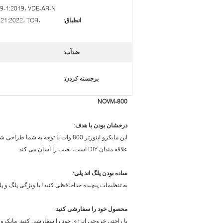
9-1:2019، VDE-AR-N
انطباق:
-21:2022، TOR،
ضدآب:
برجسته کردن:
NOVM-800
درخشان بودن با هدف
:
این مایکرو اینورتر 800 وات با تو
علاقه مندان DIY است، نصب را آسان می کند.
ساده بودن پلگ اند پلی
:
به تنظیمات پیچیده خداحافظی کنید! با ویژگی پلگ و پ
محصول خود را سفارشی کنید
: