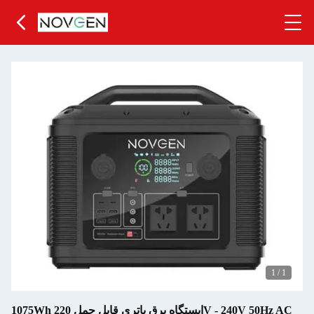
1
/
1
1075Wh ایستگاه برق باتری قابل حمل 220V - 240V 50Hz AC