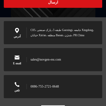
ارسال
C05، طبقه 5، پارک صنعتی Gaoxingi، جامعه Xingdong،
خیابان Xin'an، منطقه Baoan، شنژن، PR.China
آدرس
sales@novgen-ess.com
E-mail
0086-755-2721-0648
تلفن