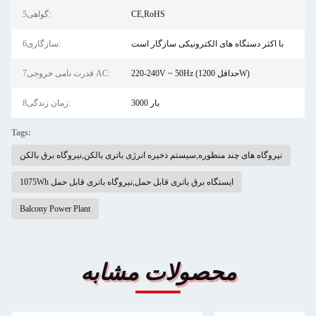
CE,RoHS
5گواهی:
با اکثر دستگاه های الکترونیکی سازگار است
6سازگاری:
220-240V ~ 50Hz (حداقل 1200W)
7قدرت نامی خروجی AC:
3000 بار
8زمان زندگی:
Tags:
نیروگاه های چند منظوره,سیستم ذخیره انرژی باتری بالکن,نیروگاه برق بالکن
1075Wh ایستگاه برق باتری قابل حمل,نیروگاه باتری قابل حمل
Balcony Power Plant
محصولات مشابه