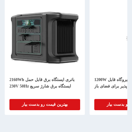
1200W انرژی باتری ذخیره نیروگاه قابل
2160Wh باتری ایستگاه برق قابل حمل
د پذیر برای فضای باز
230V 50Hz ایستگاه برق شارژ سریع
 رو بدست بیار
بهترین قیمت رو بدست بیار