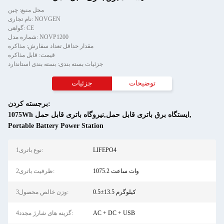
محل منبع: چین
نام تجاری: NOVGEN
گواهی: CE
شماره مدل: NOVP1200
مقدار حداقل تعداد سفارش: مذاکره
قیمت: قابل مذاکره
جزئیات بسته بندی: بسته بندی استاندارد
توضیحات
جزئیات
برجسته کردن:
,
1075Wh ایستگاه برق باتری قابل حمل,نیروگاه باتری قابل حمل
Portable Battery Power Station
LIFEPO4
1نوع باتری:
1075.2 وات ساعت
2ظرفیت باتری:
0.5±13.5 کیلوگرم
3وزن خالص محصول:
AC + DC + USB
4گزینه های شارژ مجدد: